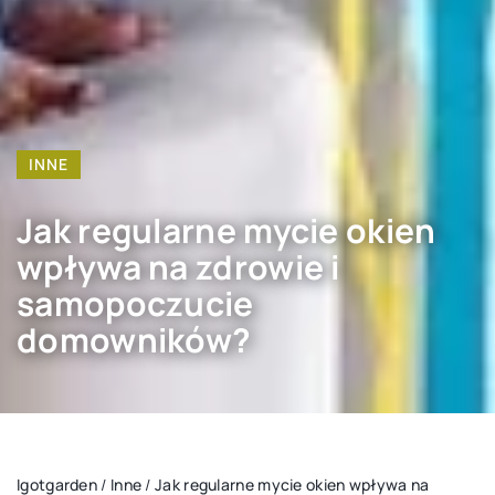
INNE
Jak regularne mycie okien
wpływa na zdrowie i
samopoczucie
domowników?
Igotgarden
/
Inne
/
Jak regularne mycie okien wpływa na