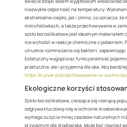
świecie dzięki swoim wyjątkowym właściwościo
będzie najlepsza do tw
niezwykła odporność na temperatury. Wykonane
Przeczytaj nasz przewod
ekstremalne ciepło, jak i zimno, co oznacza, ż
kryteria wyboru, które 
mikrofalówkach, a także przechowywane w zamr
decyzję.
szkło borosilikatowe jest idealnym materiałem 
nie wchodzi w reakcje chemiczne z jedzeniem. P
utrudnia rozmnażanie się bakterii, zapewniaj
Estetyczny wygląd oraz funkcjonalność pojemnikó
praktyczna, ale i przyjemna dla oka. Aby bardzie
https://curver.pl/przechowywanie-w-kuchni/p
Ekologiczne korzyści stosowan
Szkło borosilikatowe, cieszące się rosnącą po
odgrywa kluczową rolę w ochronie środowiska p
wymaga zużycia mniej zasobów naturalnych niż 
przyjaznym dla środowiska. Może być również wi