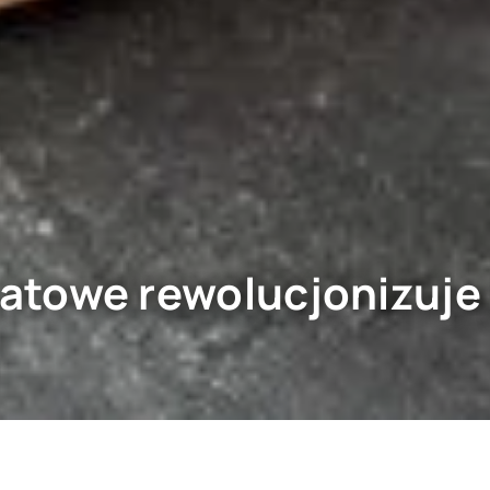
ikatowe rewolucjonizuj
i