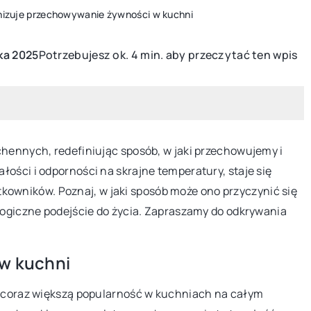
onizuje przechowywanie żywności w kuchni
Potrzebujesz ok. 4 min. aby przeczytać ten wpis
ka 2025
23 kwietnia 2024
I OWOCE
ROŚLINY
WARZYWA I OWOCE
Poradnik: Sekrety skutecznej walki z
szkodnikami w ogrodzie
Poznaj sprawdzone metody zwalczania
chennych, redefiniując sposób, w jaki przechowujemy i
szkodników w ogrodzie. Dowiedz się, jak
ości i odporności na skrajne temperatury, staje się
skutecznie chronić swoje rośliny i ciesz
wników. Poznaj, w jaki sposób może ono przyczynić się
się pięknym i zdrowym ogrodem.
ologiczne podejście do życia. Zapraszamy do odkrywania
linę doniczkową do
 w kuchni
wa coraz większą popularność w kuchniach na całym
 roślina doniczkowa