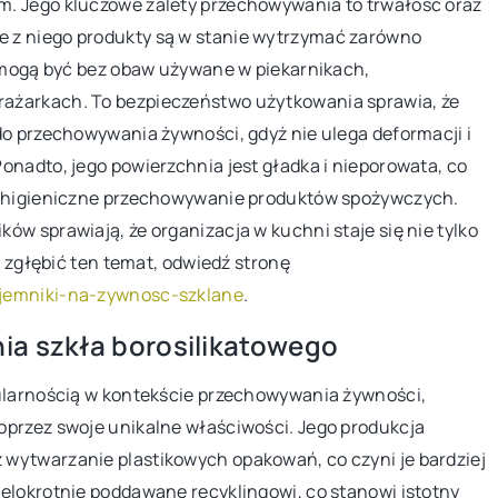
m. Jego kluczowe zalety przechowywania to trwałość oraz
ojego domu?
 z niego produkty są w stanie wytrzymać zarówno
nik i poznaj
e mogą być bez obaw używane w piekarnikach,
pomogą ci podjąć
ażarkach. To bezpieczeństwo użytkowania sprawia, że
do przechowywania żywności, gdyż nie ulega deformacji i
onadto, jego powierzchnia jest gładka i nieporowata, co
ąc higieniczne przechowywanie produktów spożywczych.
w sprawiają, że organizacja w kuchni staje się nie tylko
j zgłębić ten temat, odwiedź stronę
ojemniki-na-zywnosc-szklane
.
ia szkła borosilikatowego
pularnością w kontekście przechowywania żywności,
oprzez swoje unikalne właściwości. Jego produkcja
wytwarzanie plastikowych opakowań, co czyni je bardziej
elokrotnie poddawane recyklingowi, co stanowi istotny