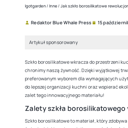
Igotgarden
/
Inne
/
Jak szkło borosilikatowe rewolucj
Redaktor Blue Whale Press
15 październi
ROŚLINY
WARZYWA 
Artykuł sponsorowany
Szkło borosilikatowe wkracza do przestrzeni ku
chronimy naszą żywność. Dzięki wyjątkowej trwał
preferowanym wyborem dla wymagających użytko
do lepszej organizacji kuchni oraz wspierać ek
27 września 2024
zalet tego innowacyjnego materiału!
Jak wybrać idealną roś
Zalety szkła borosilikatowego
twojego domu?
Szkło borosilikatowe to materiał, który zdoby
Zastanawiasz się, która