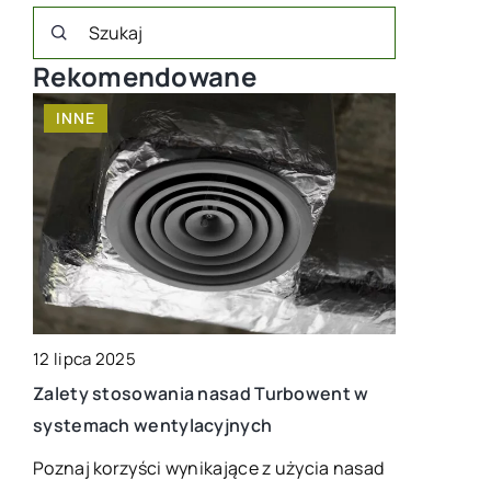
Rekomendowane
INNE
ROŚLINY
yć
12 lipca 2025
27 września
Zalety stosowania nasad Turbowent w
Jak wybrać
systemach wentylacyjnych
twojego d
Poznaj korzyści wynikające z użycia nasad
Zastanawias