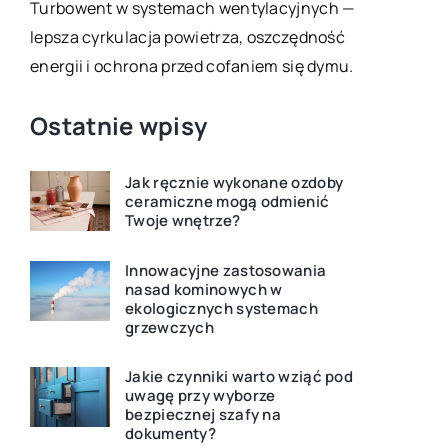
Turbowent w systemach wentylacyjnych —
będzie naj
lepsza cyrkulacja powietrza, oszczędność
Przeczytaj 
energii i ochrona przed cofaniem się dymu.
kryteria wy
decyzję.
Ostatnie wpisy
Jak ręcznie wykonane ozdoby
ceramiczne mogą odmienić
Twoje wnętrze?
Innowacyjne zastosowania
nasad kominowych w
ekologicznych systemach
grzewczych
Jakie czynniki warto wziąć pod
uwagę przy wyborze
bezpiecznej szafy na
dokumenty?