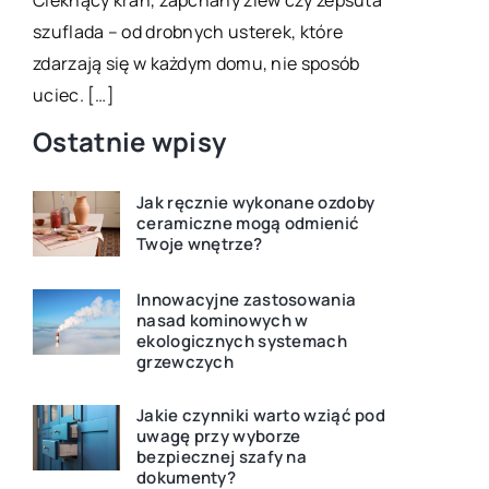
Odkryj skuteczne metod
 – od drobnych usterek, które
tkanin za pomocą najnow
 się w każdym domu, nie sposób
detergentów. Poradnik kr
]
właściwie dobrać i użyć 
Ostatnie wpisy
Jak ręcznie wykonane ozdoby
ceramiczne mogą odmienić
Twoje wnętrze?
Innowacyjne zastosowania
nasad kominowych w
ekologicznych systemach
grzewczych
Jakie czynniki warto wziąć pod
uwagę przy wyborze
bezpiecznej szafy na
dokumenty?