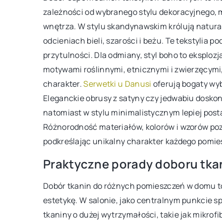
Odkryj skuteczne metody usuwania p
zależności od wybranego stylu dekoracyjnego, m
tkanin za pomocą najnowszej generac
wnętrza. W stylu skandynawskim królują natural
detergentów. Poradnik krok po kroku, 
odcieniach bieli, szarości i beżu. Te tekstylia 
właściwie dobrać i użyć środek czyst
przytulności. Dla odmiany, styl boho to eksplozj
motywami roślinnymi, etnicznymi i zwierzęcymi,
charakter.
Serwetki u Danusi
oferują bogaty wyb
Eleganckie obrusy z satyny czy jedwabiu doskon
natomiast w stylu minimalistycznym lepiej post
Różnorodność materiałów, kolorów i wzorów poz
podkreślając unikalny charakter każdego pomie
Praktyczne porady doboru tka
Dobór tkanin do różnych pomieszczeń w domu to
estetykę. W salonie, jako centralnym punkcie s
tkaniny o dużej wytrzymałości, takie jak mikrofi