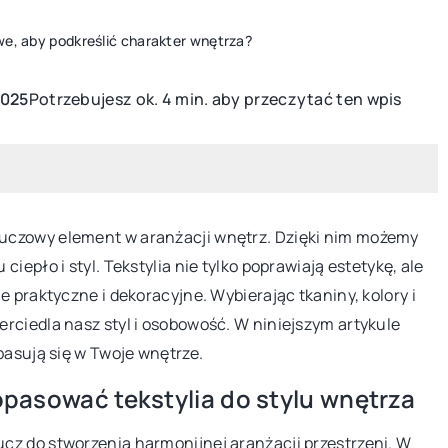
we, aby podkreślić charakter wnętrza?
Potrzebujesz ok. 4 min. aby przeczytać ten wpis
2025
MEBLE OGRODOWE
WYPOSAŻENIE
NARZ
uczowy element w aranżacji wnętrz. Dzięki nim możemy
iepło i styl. Tekstylia nie tylko poprawiają estetykę, ale
e praktyczne i dekoracyjne. Wybierając tkaniny, kolory i
rciedla nasz styl i osobowość. W niniejszym artykule
16 listopada 2023
28 marca
pasują się w Twoje wnętrze.
Jak wybrać idealny fotel uszak do
Co powin
in za
dopasować tekstylia do stylu wnętrza
karmienia piersią?
narzędz
ów
cz do stworzenia harmonijnej aranżacji przestrzeni. W
Wybierz idealny fotel uszak do karmienia
Cieknący