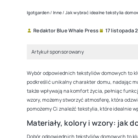
Igotgarden
/
Inne
/
Jak wybrać idealne tekstylia domo
Redaktor Blue Whale Press
17 listopada 
INNE
Artykuł sponsorowany
Wybór odpowiednich tekstyliów domowych to kl
podkreślić unikalny charakter domu, nadając mu c
także wpływają na komfort życia, pełniąc funkcj
wzory, możemy stworzyć atmosferę, która odzwie
pomożemy Ci znaleźć tekstylia, które idealnie w
15 stycznia 2024
Jak skutecznie usuwać plamy z tkan
Materiały, kolory i wzory: jak 
pomocą nowoczesnych detergent
Dobór odpowiednich tekstyliów domowych to klu