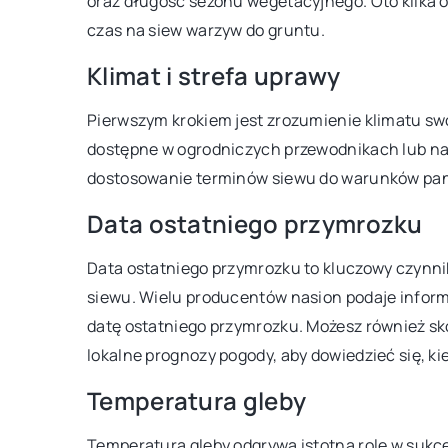
oraz długość sezonu wegetacyjnego. Oto kilka 
czas na siew warzyw do gruntu.
024
10 grudnia 2025
Klimat i strefa uprawy
, jak zakupić pościel dla
Jak przygotować pyszn
owego snu
przekąski oraz wypieki
Pierwszym krokiem jest zrozumienie klimatu swo
każdą okazję?
dostępne w ogrodniczych przewodnikach lub na 
jak poczuć się jak na chmurce dzięki
dostosowanie terminów siewu do warunków pan
niemu wyborowi pościeli. Dowiedz
Odkryj, jak przygotować
e kryteria są kluczowe przy jej
przekąski oraz wypieki b
Data ostatniego przymrozku
 by twoje noce były pełne
zaskoczą Twoich bliski
Data ostatniego przymrozku to kluczowy czynni
owego snu.
przepisy i porady, dzięk
siewu. Wielu producentów nasion podaje infor
niezapomniane przysmak
datę ostatniego przymrozku. Możesz również sk
lokalne prognozy pogody, aby dowiedzieć się, ki
Temperatura gleby
Temperatura gleby odgrywa istotną rolę w sukc