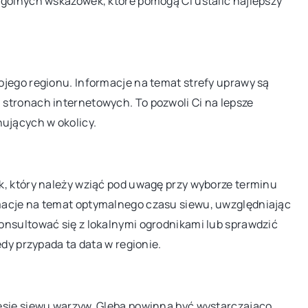
ogólnych wskazówek, które pomogą Ci ustalić najlepszy
21 marca 2026
e i zdrowe
Wybór idealnej wykładziny do domu i
 bez glutenu na
biura: Praktyczne wskazówki i inspirac
jego regionu. Informacje na temat strefy uprawy są
stronach internetowych. To pozwoli Ci na lepsze
Poznaj praktyczne porady, które pomogą
ujących w okolicy.
 smaczne i zdrowe
wybrać najlepszą wykładzinę do domu i
ez glutenu, które
biura. Dowiedz się, jakie czynniki należy
ch. Sprawdzone
wziąć pod uwagę przy zakupie wykładzin
k, który należy wziąć pod uwagę przy wyborze terminu
i którym stworzysz
jakie są najnowsze trendy w aranżacji
macje na temat optymalnego czasu siewu, uwzględniając
i na każdą okazję.
wnętrz.
onsultować się z lokalnymi ogrodnikami lub sprawdzić
edy przypada ta data w regionie.
esie siewu warzyw. Gleba powinna być wystarczająco