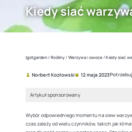
Kiedy siać warzyw
Igotgarden
/
Rośliny
/
Warzywa i owoce
/
Kiedy siać w
Potrzebuj
Norbert Kozłowski
12 maja 2023
INNE
Artykuł sponsorowany
Wybór odpowiedniego momentu na siew warzyw 
czas zależy od wielu czynników, takich jak klim