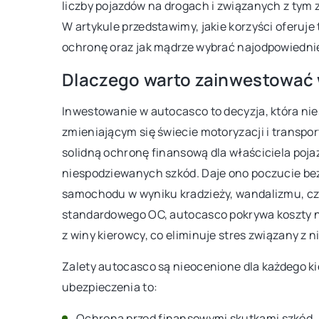
liczby pojazdów na drogach i związanych z tym
W artykule przedstawimy, jakie korzyści oferuje
ochronę oraz jak mądrze wybrać najodpowiedniej
11 marca 2024
Dlaczego warto zainwestować
Kluczowe czynniki do r
zakupie zlewozmywaka 
Inwestowanie w autocasco to decyzja, która nie
Najlepsze porady ekspe
zmieniającym się świecie motoryzacji i transp
wyboru granitowego zl
solidną ochronę finansową dla właściciela pojaz
dopasowanego do stylu i
niespodziewanych szkód. Daje ono poczucie be
kuchni. Dowiedz się, jak
samochodu w wyniku kradzieży, wandalizmu, czy 
kluczowe przy tej decyzji
standardowego OC, autocasco pokrywa koszty n
z winy kierowcy, co eliminuje stres związany z
Zalety autocasco są nieocenione dla każdego ki
ubezpieczenia to:
Ochrona przed finansowymi skutkami szkód,