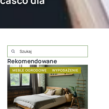
ocasco dla
Rekomendowane
MEBLE OGRODOWE
WYPOSAŻENIE
INNE