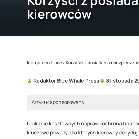
Korzyści z posiad
kierowców
Igotgarden
/
Inne
/
Korzyści z posiadania ubezpieczen
Redaktor Blue Whale Press
8 listopada 2
INNE
Artykuł sponsorowany
Unikanie kosztownych napraw i ochrona finans
kluczowe powody, dla których kierowcy decyduj