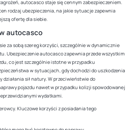
 zagrożeń, autocasco staje się cennym zabezpieczeniem.
7 kwietnia 2026
 ten rodzaj ubezpieczenia, na jakie sytuacje zapewnia
Kreatywne aranżacje ogrodowe z
szą ofertę dla siebie.
wykorzystaniem pnączy
 w autocasco
ozważenia, przy
Odkryj, jak pnącza mogą odmienić Twój
do naszej kuchni
ogród, nadając mu niepowtarzalny
sie za sobą szereg korzyści, szczególnie w dynamicznie
rtów na temat
charakter. Zainspiruj się pomysłami na 
ortu. Ubezpieczenie autocasco zapewnia przede wszystkim
ewozmywaka
zastosowanie w ogrodowych aranżacja
du, co jest szczególnie istotne w przypadku
 potrzeb Twojej
które wprowadzą nową jakość do Twojej
zpieczeństwa w sytuacjach, gdy dochodzi do uszkodzenia
ie aspekty są
przestrzeni na świeżym powietrzu.
działania sił natury. W przeciwieństwie do
.
aprawy pojazdu nawet w przypadku kolizji spowodowanej
 nieprzewidzianymi wydatkami.
erowcy. Kluczowe korzyści z posiadania tego
 które mogą być kosztowne do naprawy.