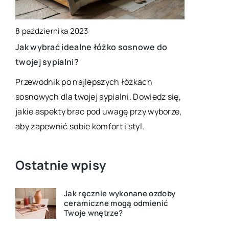
8 października 2023
11 marca 20
Jak wybrać idealne łóżko sosnowe do
Kluczowe c
twojej sypialni?
zakupie zl
Przewodnik po najlepszych łóżkach
Najlepsze 
ich
sosnowych dla twojej sypialni. Dowiedz się,
wyboru gr
ch,
jakie aspekty brac pod uwagę przy wyborze,
dopasowaneg
aby zapewnić sobie komfort i styl.
kuchni. Dow
kluczowe pr
Ostatnie wpisy
Jak ręcznie wykonane ozdoby
ceramiczne mogą odmienić
Twoje wnętrze?