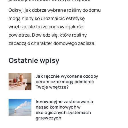
przetworó
Odkryj, jak dobrze wybrane rośliny do domu
ą i
mogą nie tylko urozmaicić estetykę
Piwniczka 
wnętrza, ale także poprawić jakość
rozwiązani
dla
powietrza. Dowiedz się, które rośliny
naturalne 
zadadzą o charakter domowego zacisza.
żywności be
elektryczne
Ostatnie wpisy
Jak ręcznie wykonane ozdoby
ceramiczne mogą odmienić
Twoje wnętrze?
Innowacyjne zastosowania
nasad kominowych w
ekologicznych systemach
grzewczych