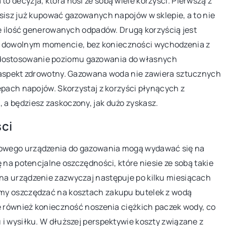
 decyzja, która nosi ze sobą wiele korzyści. Pierwszą z
początkujących
sisz już kupować gazowanych napojów w sklepie, a to nie
je ilość generowanych odpadów. Drugą korzyścią jest
Odkryj jak dobrać akcesoria, które ożywi
t funkcjonalnym
 dowolnym momencie, bez konieczności wychodzenia z
uzupełnią dekoracje roślin wiszących w
ceniących
dostosowanie poziomu gazowania do własnych
twoim domu. Przewodnik krok po kroku 
chowywania
 aspekt zdrowotny. Gazowana woda nie zawiera sztucznych
początkujących miłośników roślin.
 z energii
epach napojów. Skorzystaj z korzyści płynących z
a będziesz zaskoczony, jak dużo zyskasz.
ci
owego urządzenia do gazowania mogą wydawać się na
 na potencjalne oszczędności, które niesie ze sobą takie
na urządzenie zazwyczaj następuje po kilku miesiącach
my oszczędzać na kosztach zakupu butelek z wodą
e również konieczność noszenia ciężkich paczek wody, co
i wysiłku. W dłuższej perspektywie koszty związane z