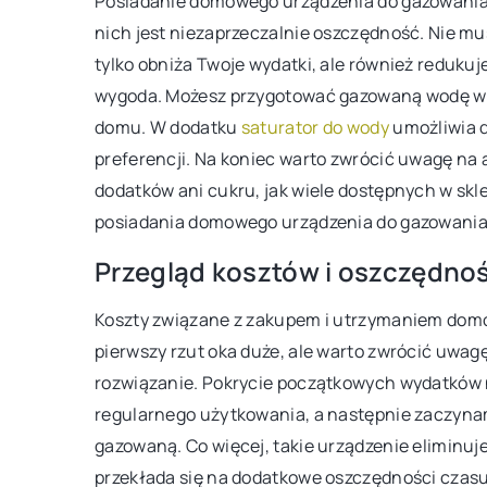
Posiadanie domowego urządzenia do gazowania to
przetworów
nich jest niezaprzeczalnie oszczędność. Nie mu
tylko obniża Twoje wydatki, ale również reduku
Piwniczka ogrodowa jes
wygoda. Możesz przygotować gazowaną wodę w
rozwiązaniem dla osób 
domu. W dodatku
saturator do wody
umożliwia 
naturalne metody prze
preferencji. Na koniec warto zwrócić uwagę na
żywności bez korzystania
dodatków ani cukru, jak wiele dostępnych w skl
elektrycznej.
posiadania domowego urządzenia do gazowania, 
Przegląd kosztów i oszczędnoś
Koszty związane z zakupem i utrzymaniem dom
pierwszy rzut oka duże, ale warto zwrócić uwagę
rozwiązanie. Pokrycie początkowych wydatków 
regularnego użytkowania, a następnie zaczyna
gazowaną. Co więcej, takie urządzenie eliminuj
przekłada się na dodatkowe oszczędności czasu 