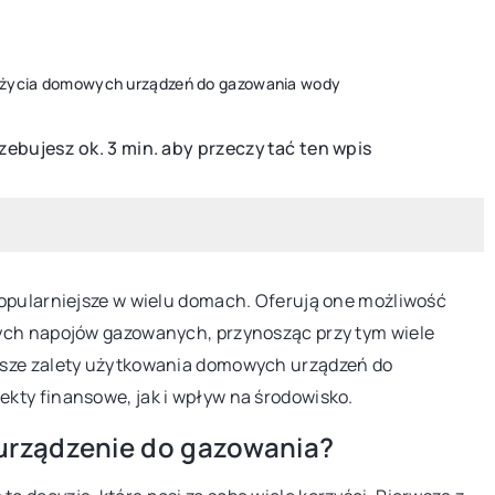
użycia domowych urządzeń do gazowania wody
zebujesz ok. 3 min. aby przeczytać ten wpis
PORADY OGRODNIKA
popularniejsze w wielu domach. Oferują one możliwość
cych napojów gazowanych, przynosząc przy tym wiele
jsze zalety użytkowania domowych urządzeń do
kty finansowe, jak i wpływ na środowisko.
13 września 2023
urządzenie do gazowania?
Jak dobrać odpowiednie akcesoria dla
praktyczne
twoich roślin wiszących – poradnik dl
ania żywności i