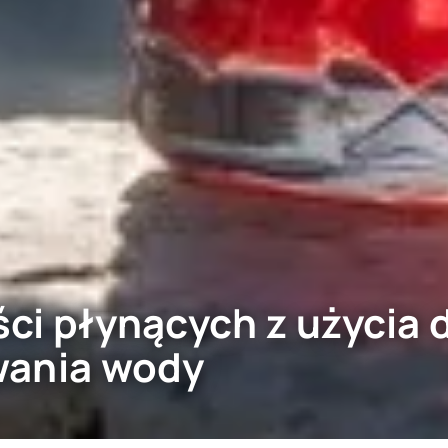
ści płynących z użyci
wania wody