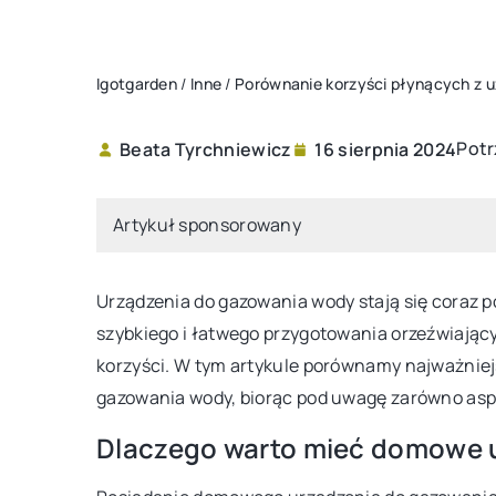
Igotgarden
/
Inne
/
Porównanie korzyści płynących z 
Potr
Beata Tyrchniewicz
16 sierpnia 2024
WYPOSAŻENIE
Artykuł sponsorowany
Urządzenia do gazowania wody stają się coraz 
szybkiego i łatwego przygotowania orzeźwiają
korzyści. W tym artykule porównamy najważnie
gazowania wody, biorąc pod uwagę zarówno aspe
22 czerwca 2026
Dlaczego warto mieć domowe 
Piwniczka ogrodowa – 
miejsce do przechowyw