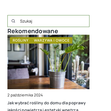
Rekomendowane
ROŚLINY
WARZYWA I OWOCE
WYPOSA
2 października 2024
22 czerwca
Jak wybrać rośliny do domu dla poprawy
Piwniczka 
a
jakości powietrza i estetyki wnętrza
miejsce do