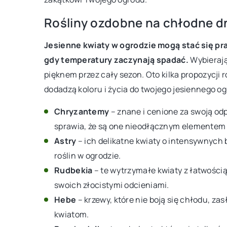
Poradnik, jak krok po k
ać idealne płytki do swojego
Rośliny ozdobne na chłodne d
wyboru właściwych za
radnik, jak uczynić to krok po
Jesienne kwiaty w ogrodzie mogą stać się p
Odkryj tajniki wyboru d
gdy temperatury zaczynają spadać.
Wybierają
dla Twojego wnętrza. Z
cia swojego wymarzonego stylu,
pięknem przez cały sezon. Oto kilka propozycji ro
praktycznym poradnikiem
alizę potrzeb i oczekiwań, do
dodadzą koloru i życia do twojego jesiennego o
szybko i skutecznie po
 dowiedz się, co powinieneś
tej dziedzinie.
 przed wyborem płytek do domu.
Chryzantemy
– znane i cenione za swoją od
sprawia, że są one nieodłącznym elementem 
Astry
– ich delikatne kwiaty o intensywnych
roślin w ogrodzie.
Rudbekia
– te wytrzymałe kwiaty z łatwości
swoich złocistymi odcieniami.
Hebe
– krzewy, które nie boją się chłodu, zas
kwiatom.