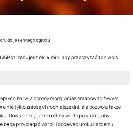
loru do jesiennego ogrodu
Potrzebujesz ok. 4 min. aby przeczytać ten wpis
026
MEBLE OGRODOWE
WYPOSAŻENIE
ę ciepłych barw, a ogrody mogą wciąż emanować żywymi
re nie tylko zniosą chłodniejsze dni, ale pozwolą także
ku. Dowiedz się, jakie rośliny warto posadzić, aby
9 października 2024
re będą przyciągać wzrok i dodawać uroku każdemu
Tworzenie przytulnej strefy relaksu w