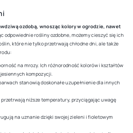
ogrodzie za pomocą mebli z naturaln
roku dokonać
ni
materiałów
słon do domu
rawdziwą ozdobą, wnosząc kolory w ogrodzie, nawet
Odkryj sekrety tworzenia idealnej
oskonałych zasłon
c odpowiednie rośliny ozdobne, możemy cieszyć się ich
przestrzeni do odpoczynku w ogrodzie,
 naszym
ślin, które nie tylko przetrwają chłodne dni, ale także
wykorzystując meble z naturalnych
 nauczysz się, jak
grodu:
materiałów. Przytulność i harmonia z
dejmować decyzje w
naturą gwarantowane!
porność na mrozy. Ich różnorodność kolorów i kształtów
jesiennych kompozycji.
 barwach stanowią doskonałe uzupełnienie dla innych
ą przetrwają niższe temperatury, przyciągając uwagę
ługują na uznanie dzięki swojej zieleni i fioletowym