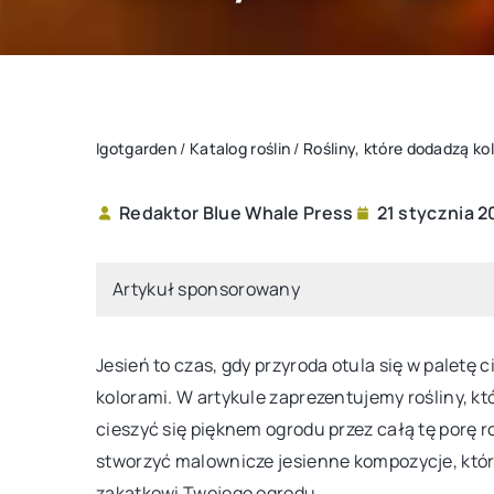
Igotgarden
/
Katalog roślin
/
Rośliny, które dodadzą ko
Redaktor Blue Whale Press
21 stycznia 2
INNE
Artykuł sponsorowany
Jesień to czas, gdy przyroda otula się w palet
kolorami. W artykule zaprezentujemy rośliny, któ
cieszyć się pięknem ogrodu przez całą tę porę ro
stworzyć malownicze jesienne kompozycje, któ
2 kwietnia 2024
nia 2024
zakątkowi Twojego ogrodu.