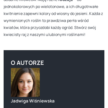
jednokolorowych po wielotonowe, a ich długotrwałe
kwitnienie zapewni kolory od wiosny do jesieni. Każda z
wymienionych roślin to prawdziwa perła wśród
kwiatów, która przyozdobi każdy ogród. Stwórz swój
kwiecisty raj z naszymi ulubionymi roślinami!
O AUTORZE
Jadwiga Wiśniewska