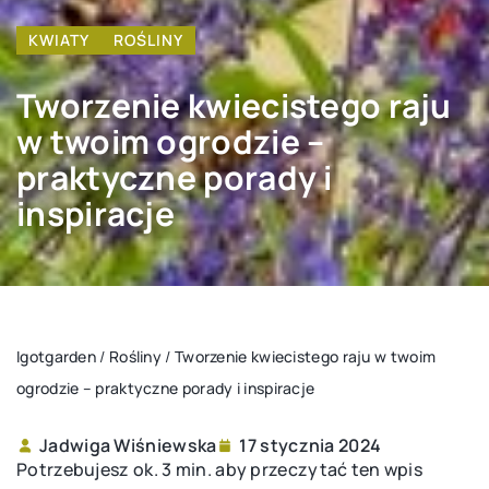
KWIATY
ROŚLINY
Tworzenie kwiecistego raju
w twoim ogrodzie –
praktyczne porady i
inspiracje
Igotgarden
/
Rośliny
/
Tworzenie kwiecistego raju w twoim
ogrodzie – praktyczne porady i inspiracje
Jadwiga Wiśniewska
17 stycznia 2024
Potrzebujesz ok. 3 min. aby przeczytać ten wpis