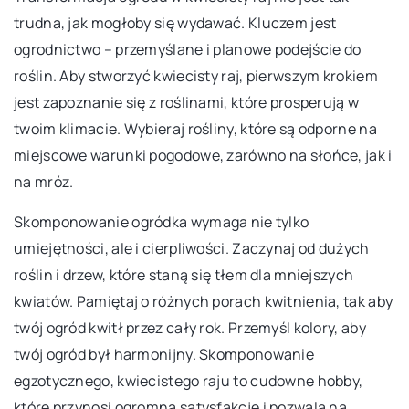
trudna, jak mogłoby się wydawać. Kluczem jest
ogrodnictwo – przemyślane i planowe podejście do
roślin. Aby stworzyć kwiecisty raj, pierwszym krokiem
jest zapoznanie się z roślinami, które prosperują w
twoim klimacie. Wybieraj rośliny, które są odporne na
miejscowe warunki pogodowe, zarówno na słońce, jak i
na mróz.
Skomponowanie ogródka wymaga nie tylko
umiejętności, ale i cierpliwości. Zaczynaj od dużych
roślin i drzew, które staną się tłem dla mniejszych
kwiatów. Pamiętaj o różnych porach kwitnienia, tak aby
twój ogród kwitł przez cały rok. Przemyśl kolory, aby
twój ogród był harmonijny. Skomponowanie
egzotycznego, kwiecistego raju to cudowne hobby,
które przynosi ogromną satysfakcję i pozwala na