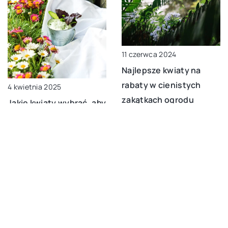
11 czerwca 2024
Najlepsze kwiaty na
rabaty w cienistych
4 kwietnia 2025
zakątkach ogrodu
Jakie kwiaty wybrać, aby
stworzyć romantyczną
atmosferę w ogrodzie?
DODAJ KOMENTARZ