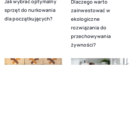
Jak wybrać optymalny
Dlaczego warto
sprzęt do nurkowania
zainwestować w
dla początkujących?
ekologiczne
rozwiązania do
przechowywania
żywności?
12 września 2023
12 maja 2025
Jak wybrać idealne
Zalety Regulowanych
płytki do różnych
Biurek Elektrycznych dla
pomieszczeń w domu –
Twojego Zdrowia i