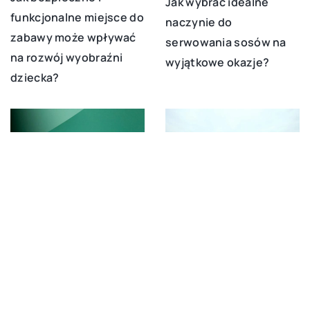
Jak wybrać idealne
funkcjonalne miejsce do
naczynie do
zabawy może wpływać
serwowania sosów na
na rozwój wyobraźni
wyjątkowe okazje?
dziecka?
19 października 2024
19 października 2025
Jak efektywnie
Jak wybrać odpowiedni
promować suplementy
osłonę na komin dla
diety za pomocą
Twojego domu?
materiałów