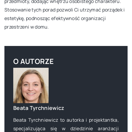
przedmioty, dodając wnętrzu osobistego charakteru.
Stosowanie tych porad pozwoli Ci utrzymać porządek i
estetykę, podnosząc efektywność organizacji
przestrzeni w domu.
O AUTORZE
Beata Tyrchniewicz
Beata Tyrchniewicz to autorka i projektantka,
specjalizująca się w dziedzinie aranżacji