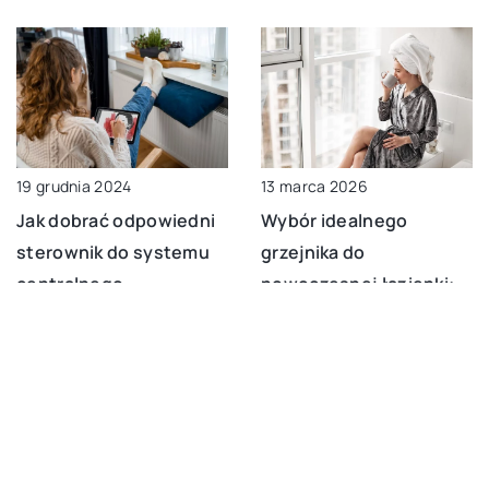
19 grudnia 2024
13 marca 2026
Jak dobrać odpowiedni
Wybór idealnego
sterownik do systemu
grzejnika do
centralnego
nowoczesnej łazienki:
ogrzewania?
Praktyczne wskazówki i
inspiracje
DODAJ KOMENTARZ