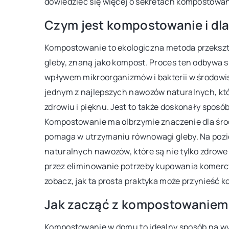
dowiedzieć się więcej o sekretach kompostowan
Sztuczne kwiaty do dom
Czym jest kompostowanie i dl
trwałość
Kompostowanie to ekologiczna metoda przeksz
Magia sztucznych kwiat
gleby, znaną jako kompost. Proces ten odbywa 
piękno, trwałość i bez
wpływem mikroorganizmów i bakterii w środowis
pielęgnacja. Ciesz się 
jednym z najlepszych nawozów naturalnych, któr
przez długie lata!
zdrowiu i pięknu. Jest to także doskonały spos
Kompostowanie ma olbrzymie znaczenie dla środ
pomaga w utrzymaniu równowagi gleby. Na poz
naturalnych nawozów, które są nie tylko zdrowe 
przez eliminowanie potrzeby kupowania komerc
zobacz, jak ta prosta praktyka może przynieść ko
Jak zacząć z kompostowanie
Kompostowanie w domu to idealny sposób na wy