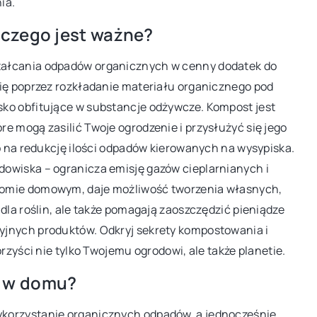
ia.
u – piękno i
Jak zadbać o zdrowie gleby w ogrodzi
aczego jest ważne?
pomocą odpowiednich narzędzi?
tałcania odpadów organicznych w cenny dodatek do
ów do domu -
Odkryj, jak utrzymać zdrową glebę w
się poprzez rozkładanie materiału organicznego pod
problemowa
ogrodzie, wykorzystując właściwe
ko obfitujące w substancje odżywcze. Kompost jest
kwitnącym wnętrzem
narzędzia i metody. Dowiedz się, jakie
e mogą zasilić Twoje ogrodzenie i przysłużyć się jego
rozwiązania są najskuteczniejsze, aby
ób na redukcję ilości odpadów kierowanych na wysypiska.
cieszyć się bujnymi roślinami i zdrowym
owiska – ogranicza emisję gazów cieplarnianych i
ekosystemem.
iomie domowym, daje możliwość tworzenia własnych,
dla roślin, ale także pomagają zaoszczędzić pieniądze
yjnych produktów. Odkryj sekrety kompostowania i
rzyści nie tylko Twojemu ogrodowi, ale także planetie.
m w domu?
korzystanie organicznych odpadów, a jednocześnie