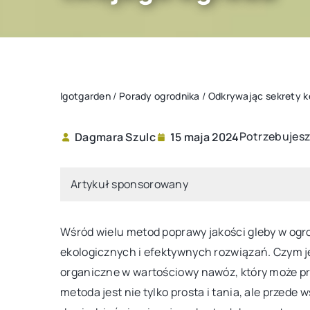
Igotgarden
/
Porady ogrodnika
/
Odkrywając sekrety k
Potrzebujesz
Dagmara Szulc
15 maja 2024
KWIATY
Artykuł sponsorowany
Wśród wielu metod poprawy jakości gleby w ogro
ekologicznych i efektywnych rozwiązań. Czym j
organiczne w wartościowy nawóz, który może prz
metoda jest nie tylko prosta i tania, ale przede 
17 maja 2023