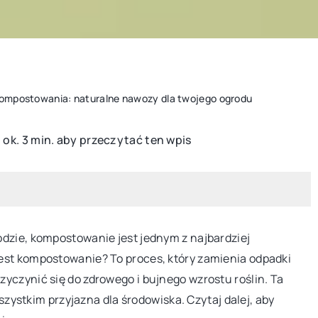
ompostowania: naturalne nawozy dla twojego ogrodu
 ok. 3 min. aby przeczytać ten wpis
NARZĘDZIA
WYPOSAŻENIE
dzie, kompostowanie jest jednym z najbardziej
est kompostowanie? To proces, który zamienia odpadki
yczynić się do zdrowego i bujnego wzrostu roślin. Ta
wszystkim przyjazna dla środowiska. Czytaj dalej, aby
20 września 2025