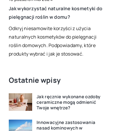
Jak wykorzystać naturalne kosmetyki do
Sztuczne k
e za
pielęgnacji roślin w domu?
trwałość
Odkryj niesamowite korzyści z użycia
Magia sztu
naturalnych kosmetyków do pielęgnacji
piękno, tr
roślin domowych. Podpowiadamy, które
pielęgnacj
produkty wybrać i jak je stosować.
przez długie
Ostatnie wpisy
Jak ręcznie wykonane ozdoby
ceramiczne mogą odmienić
Twoje wnętrze?
Innowacyjne zastosowania
nasad kominowych w