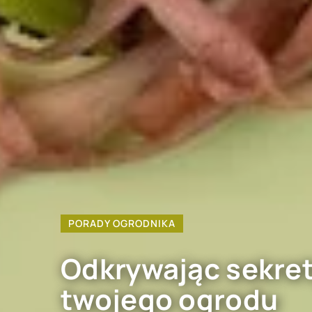
PORADY OGRODNIKA
Odkrywając sekret
twojego ogrodu