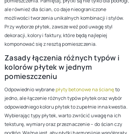
pomieszczenia. Pamiętaj, płytki są nie tylko dla podłogi,
ale również dla ścian, co daje nieograniczone
możliwości tworzenia unikalnych kombinacji i stylów.
Przy wyborze płytek, zawsze weź pod uwagę styl
dekoracji, kolory i faktury, które będą najlepiej
komponować się z resztą pomieszczenia.
Zasady łączenia różnych typów i
kolorów płytek w jednym
pomieszczeniu
Odpowiednio wybrane
płyty betonowe na ścianę
to
jedno, ale łączenie różnych typów płytek oraz wybór
odpowiedniego koloru płytek to zupełnie inna kwestia.
Wybierając typy płytek, warto zwrócić uwagę na ich
teksturę, wymiary oraz przeznaczenie – do ścian czy
podłóg. Ważne jest, aby płytki harmonijnie współgrały