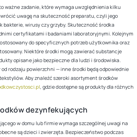
o ważne zadanie, które wymaga uwzględnienia kilku
Odkryj różne rodzaje basenów, takie jak
 relaksu w
zwrócić uwagę na skuteczność preparatu, czyli jego
baseny stelażowe, rozporowe i dmuchan
ówki, jak
ak bakterie, wirusy czy grzyby. Skuteczność środka
znajdź idealne dopasowanie do swojego
jego rodzaju
imi certyfikatami i badaniami laboratoryjnymi. Kolejnym
ogrodu.
ytulne i stylowe
ć dostosowany do specyficznych potrzeb użytkownika oraz
 stosowany. Niektóre środki mogą zawierać substancje
dukty opisane jako bezpieczne dla ludzi i środowiska.
 od rodzaju powierzchni — inne środki będą odpowiednie
 tekstyliów. Aby znaleźć szeroki asortyment środków
odkowczystosci.pl
, gdzie dostępne są produkty dla różnych
rodków dezynfekujących
jącego w domu lub firmie wymaga szczególnej uwagi na
obecne są dzieci i zwierzęta. Bezpieczeństwo podczas