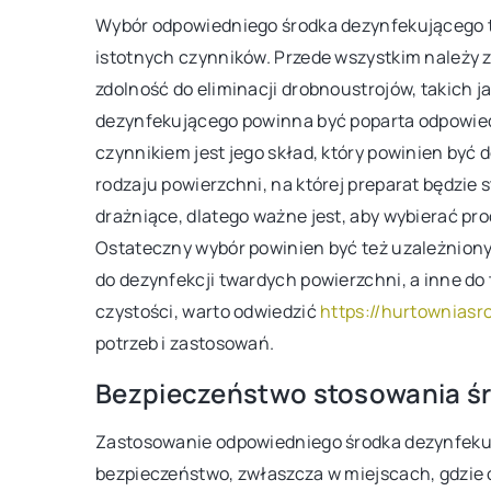
Wybór odpowiedniego środka dezynfekującego t
Poznaj sekret idealnego
istotnych czynników. Przede wszystkim należy 
domowym zaciszu. Wskaz
zdolność do eliminacji drobnoustrojów, takich j
dopasować fotel do Two
dezynfekującego powinna być poparta odpowiedn
wnętrza, by stworzyć prz
czynnikiem jest jego skład, który powinien by
miejsce do odpoczynku.
rodzaju powierzchni, na której preparat będzie
drażniące, dlatego ważne jest, aby wybierać pro
Ostateczny wybór powinien być też uzależniony
do dezynfekcji twardych powierzchni, a inne do
czystości, warto odwiedzić
https://hurtowniasr
potrzeb i zastosowań.
Bezpieczeństwo stosowania ś
Zastosowanie odpowiedniego środka dezynfeku
bezpieczeństwo, zwłaszcza w miejscach, gdzie 