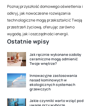
Poznaj przyszłość domowego oświetlenia i
Poznaj sekr
odkryj, jak nowoczesne rozwiązania
e, i
domowym za
technologiczne mogą przekształcić Twoją
dopasować 
przestrzeń życiową, oferując zarówno
wnętrza, by
wygodę, jak i oszczędności energii.
miejsce do
Ostatnie wpisy
Jak ręcznie wykonane ozdoby
ceramiczne mogą odmienić
Twoje wnętrze?
Innowacyjne zastosowania
nasad kominowych w
ekologicznych systemach
grzewczych
Jakie czynniki warto wziąć pod
uwagę przy wyborze