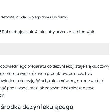
 dezynfekcji dla Twojego domu lub firmy?
Potrzebujesz ok. 4 min. aby przeczytać ten wpis
6
WYPOSAŻENIE
BASENY I FONTANNY
WYPOSAŻENI
odpowiedniego preparatu do dezynfekcji staje się kluczowy
ek oferuje wiele różnych produktów, co może być
ć świadomą decyzję. W artykule omówimy, na co zwrócić
wziąć pod uwagę, oraz jak zapewnić bezpieczeństwo
3 lipca 2023
ch.
Basen na miarę Twojego ogrodu: Znaj
 fotel do relaksu
 środka dezynfekującego
idealny rodzaj basenu
nętrza