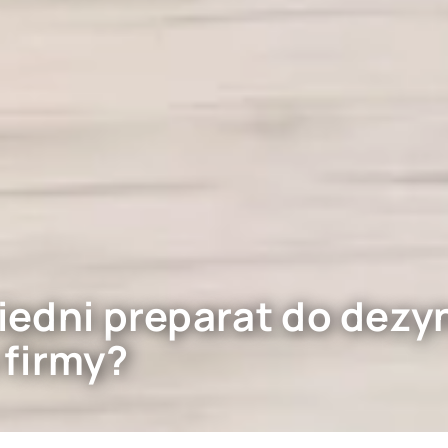
edni preparat do dezyn
 firmy?