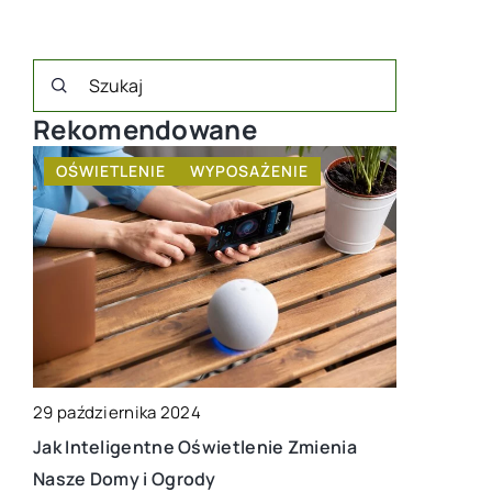
Rekomendowane
E
OŚWIETLENIE
WYPOSAŻENIE
MEBLE 
29 października 2024
6 sierpnia 
Jak Inteligentne Oświetlenie Zmienia
dź
Jak zakupi
Nasze Domy i Ogrody
dla każdeg