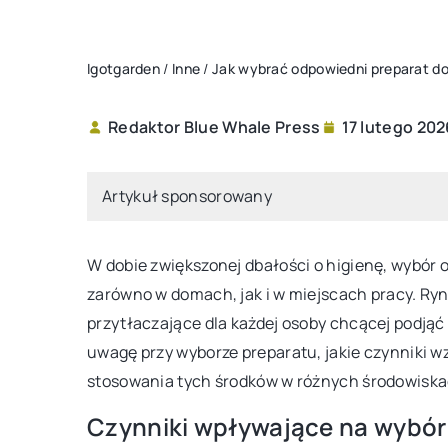
Igotgarden
/
Inne
/
Jak wybrać odpowiedni preparat do
Redaktor Blue Whale Press
17 lutego 202
MEBLE OGRODOWE
Artykuł sponsorowany
W dobie zwiększonej dbałości o higienę, wybór 
zarówno w domach, jak i w miejscach pracy. Ryn
przytłaczające dla każdej osoby chcącej podją
uwagę przy wyborze preparatu, jakie czynniki 
6 sierpnia 2024
stosowania tych środków w różnych środowiska
Jak zakupić komfortowy
Czynniki wpływające na wybór
dla każdego rodzaju w