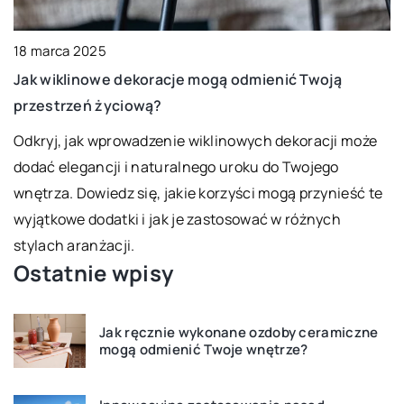
18 marca 2025
Jak wiklinowe dekoracje mogą odmienić Twoją
5
przestrzeń życiową?
J
w
Odkryj, jak wprowadzenie wiklinowych dekoracji może
dodać elegancji i naturalnego uroku do Twojego
P
wnętrza. Dowiedz się, jakie korzyści mogą przynieść te
p
wyjątkowe dodatki i jak je zastosować w różnych
o
stylach aranżacji.
Ostatnie wpisy
Jak ręcznie wykonane ozdoby ceramiczne
mogą odmienić Twoje wnętrze?