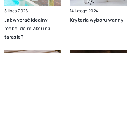
14 lutego 2024
5 lipca 2026
Kryteria wyboru wanny
Jak wybrać idealny
mebel do relaksu na
tarasie?
4 stycznia 2024
23 kwietnia 2024
Jak dobrze dobrać
Jak dobrze dobrać
zawiasy, śruby i
hokery do stylu swojego
uchwyty do mebli
domowego baru?
dziecięcych?