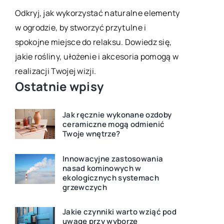
korzystając
enty
Szukasz informacji na temat dobierania
Praktyczne 
nawozów do roślin ogrodowych? W naszym
każdej prze
ę,
artykule znajdziesz praktyczne wskazówki i
gą w
porady na temat optymalnej pielęgnacji
różnych gatunków roślin.
Ostatnie wpisy
Jak ręcznie wykonane ozdoby
ceramiczne mogą odmienić
Twoje wnętrze?
Innowacyjne zastosowania
nasad kominowych w
ekologicznych systemach
grzewczych
Jakie czynniki warto wziąć pod
uwagę przy wyborze