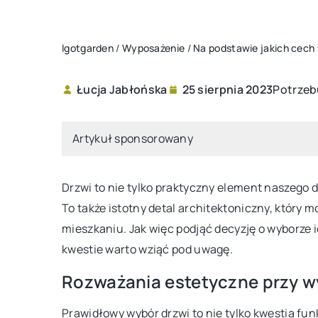
Igotgarden
/
Wyposażenie
/
Na podstawie jakich cech 
Potrzebu
Łucja Jabłońska
25 sierpnia 2023
DY OGRODNIKA
INNE
Artykuł sponsorowany
Drzwi to nie tylko praktyczny element naszego
To także istotny detal architektoniczny, któr
mieszkaniu. Jak więc podjąć decyzję o wyborze 
10 marca 2024
kwestie warto wziąć pod uwagę.
Zasady skutecznego w
024
Rozważania estetyczne przy w
łazienki na przykładzie
widłowo dobrać nawozy do
 gatunków roślin ogrodowych?
Prawidłowy wybór drzwi to nie tylko kwestia fun
Odkryj, jak skutecznie u