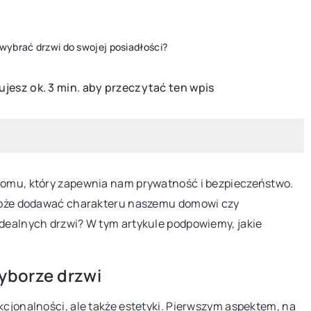
wybrać drzwi do swojej posiadłości?
jesz ok. 3 min. aby przeczytać ten wpis
WYPOSAŻENIE
 domu, który zapewnia nam prywatność i bezpieczeństwo.
y może dodawać charakteru naszemu domowi czy
idealnych drzwi? W tym artykule podpowiemy, jakie
yposażania
19 grudnia 2025
yborze drzwi
 outletu ceramiki
Naturalne metody na stworzenie
zacisznego kącika w ogrodzie
kcjonalności, ale także estetyki. Pierwszym aspektem, na
rządzić łazienkę,