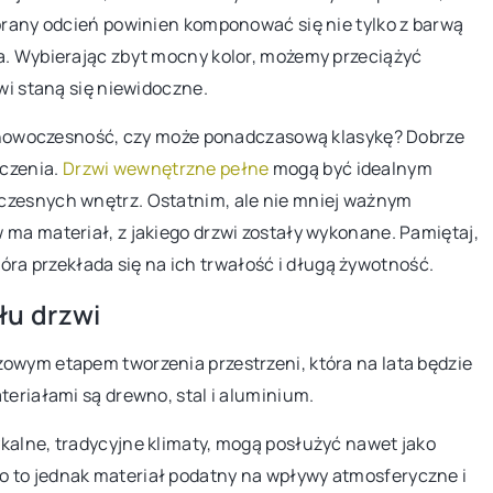
ybrany odcień powinien komponować się nie tylko z barwą
letu ceramiki.
Odkryj, jak wykorzystać naturalne elem
a. Wybierając zbyt mocny kolor, możemy przeciążyć
nspiracje dla
w ogrodzie, by stworzyć przytulne i
zwi staną się niewidoczne.
spokojne miejsce do relaksu. Dowiedz si
jakie rośliny, ułożenie i akcesoria pomo
sz nowoczesność, czy może ponadczasową klasykę? Dobrze
realizacji Twojej wizji.
zczenia.
Drzwi wewnętrzne pełne
mogą być idealnym
czesnych wnętrz. Ostatnim, ale nie mniej ważnym
 ma materiał, z jakiego drzwi zostały wykonane. Pamiętaj,
 która przekłada się na ich trwałość i długą żywotność.
łu drzwi
owym etapem tworzenia przestrzeni, która na lata będzie
teriałami są drewno, stal i aluminium.
kalne, tradycyjne klimaty, mogą posłużyć nawet jako
 to jednak materiał podatny na wpływy atmosferyczne i