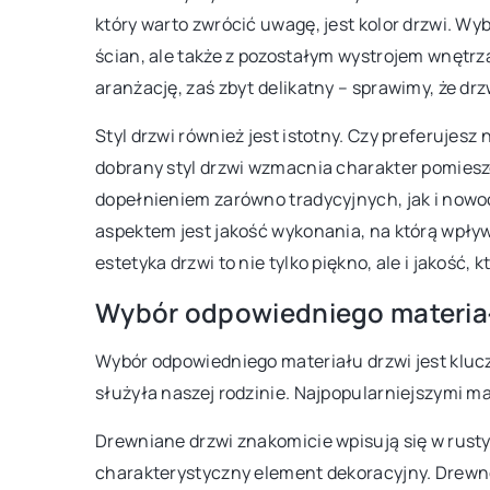
który warto zwrócić uwagę, jest kolor drzwi. W
korzystając z oferty out
informacji na temat dobierania
ścian, ale także z pozostałym wystrojem wnętrz
Praktyczne wskazówki i i
 do roślin ogrodowych? W naszym
aranżację, zaś zbyt delikatny – sprawimy, że dr
każdej przestrzeni.
 znajdziesz praktyczne wskazówki i
a temat optymalnej pielęgnacji
Styl drzwi również jest istotny. Czy preferuje
gatunków roślin.
dobrany styl drzwi wzmacnia charakter pomies
dopełnieniem zarówno tradycyjnych, jak i nowo
aspektem jest jakość wykonania, na którą wpływ
estetyka drzwi to nie tylko piękno, ale i jakość,
Wybór odpowiedniego materia
Wybór odpowiedniego materiału drzwi jest klucz
służyła naszej rodzinie. Najpopularniejszymi ma
Drewniane drzwi znakomicie wpisują się w rusty
charakterystyczny element dekoracyjny. Drewno