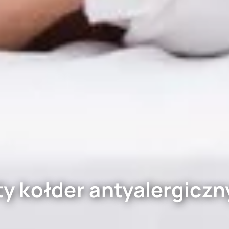
ty kołder antyalergicz