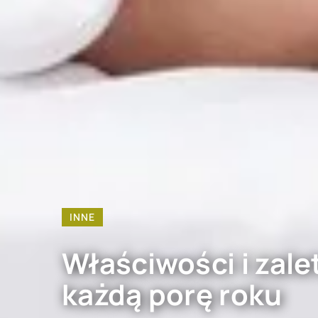
INNE
Właściwości i zale
każdą porę roku