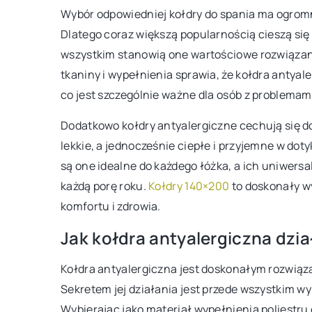
Tworzenie zacisznego 
Wybór odpowiedniej kołdry do spania ma ogromne
ogrodzie za pomocą o
Dlatego coraz większą popularnością cieszą się
akcesoriów i mebli
wszystkim stanowią one wartościowe rozwiązanie
tkaniny i wypełnienia sprawia, że kołdra antyal
Odkryj, jak urządzić prz
co jest szczególnie ważne dla osób z problemam
ogrodzie dzięki właści
dodatkom. Stworzenie z
Dodatkowo kołdry antyalergiczne cechują się 
w ogrodzie nigdy nie był
lekkie, a jednocześnie ciepłe i przyjemne w dot
są one idealne do każdego łóżka, a ich uniwers
każdą porę roku.
Kołdry 140×200
to doskonały wy
komfortu i zdrowia.
Jak kołdra antyalergiczna dzia
Kołdra antyalergiczna jest doskonałym rozwiąza
Sekretem jej działania jest przede wszystkim w
Wybierając jako materiał wypełnienia poliestru 