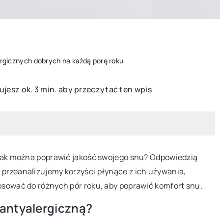
ergicznych dobrych na każdą porę roku
ujesz ok. 3 min. aby przeczytać ten wpis
WYPOSAŻENIE
INNE
, jak można poprawić jakość swojego snu? Odpowiedzią
14 lipca 2025
 przeanalizujemy korzyści płynące z ich używania,
Jak wybrać idealny zlew do małej kuch
tosować do różnych pór roku, aby poprawić komfort snu.
porady i inspiracje
 antyalergiczną?
Dowiedz się, jak znaleźć zlew, który