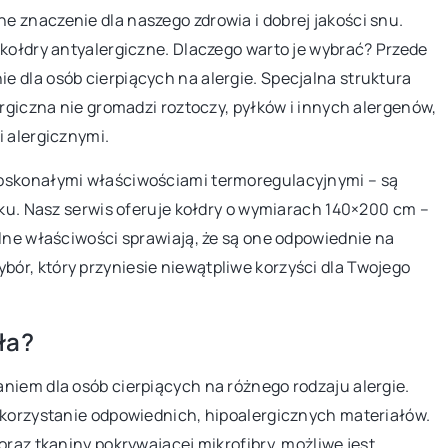
zakątka w
podkreśli styl i funkcjonalność Twojej m
 znaczenie dla naszego zdrowia i dobrej jakości snu.
dpowiednich
kuchni. Zapewnij sobie komfort
 kołdry antyalergiczne. Dlaczego warto je wybrać? Przede
użytkowania i optymalne wykorzystani
 dla osób cierpiących na alergie. Specjalna struktura
przestrzeni dzięki naszym wskazówkom.
ergiczna nie gromadzi roztoczy, pyłków i innych alergenów,
ytulne miejsce w
i alergicznymi.
wym meblom i
acisznego zakątka
doskonałymi właściwościami termoregulacyjnymi – są
o prostsze!
yku. Nasz serwis oferuje kołdry o wymiarach 140×200 cm –
alne właściwości sprawiają, że są one odpowiednie na
bór, który przyniesie niewątpliwe korzyści dla Twojego
ła?
niem dla osób cierpiących na różnego rodzaju alergie.
ykorzystanie odpowiednich, hipoalergicznych materiałów.
oraz tkaniny pokrywającej mikrofibry, możliwe jest