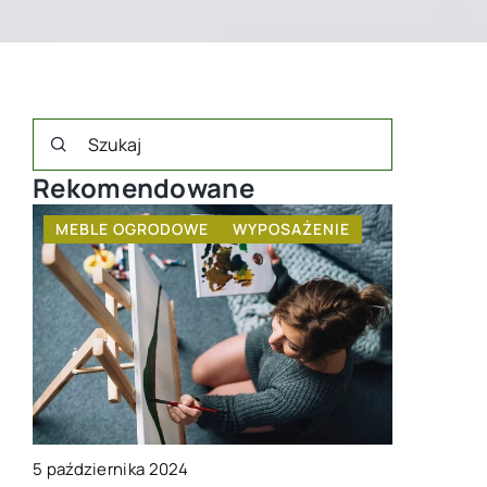
Rekomendowane
MEBLE OGRODOWE
WYPOSAŻENIE
MEBLE 
ni:
7 kwietnia 
5 października 2024