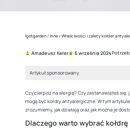
Igotgarden
/
Inne
/
Właściwości i zalety kołder antyal
Potrzeb
Amadeusz Keler
6 września 2024
MEBLE OGRODOWE
Artykuł sponsorowany
Czy cierpisz na alergię? Czy zastanawiałeś się
mogą być kołdry antyalergiczne. W tym artykule
zrozumiemy, jak działają oraz jak można je dos
Dlaczego warto wybrać kołdrę
7 kwietnia 2026