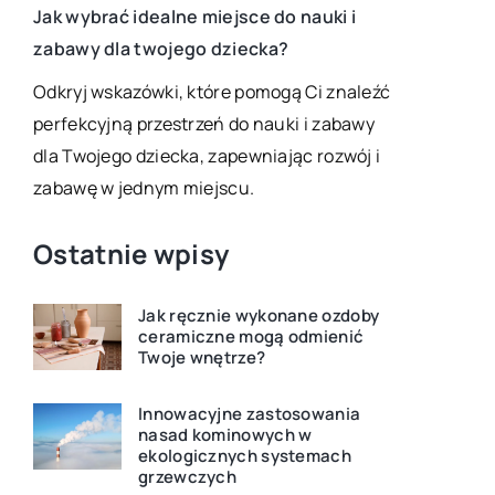
Tworzenie 
Jak wybrać idealne miejsce do nauki i
ałej
ogrodzie 
zabawy dla twojego dziecka?
akcesoriów
e
Odkryj wskazówki, które pomogą Ci znaleźć
Odkryj, jak
perfekcyjną przestrzeń do nauki i zabawy
ogrodzie d
dla Twojego dziecka, zapewniając rozwój i
dodatkom. 
zabawę w jednym miejscu.
w ogrodzie 
Ostatnie wpisy
Jak ręcznie wykonane ozdoby
ceramiczne mogą odmienić
Twoje wnętrze?
Innowacyjne zastosowania
nasad kominowych w
ekologicznych systemach
grzewczych