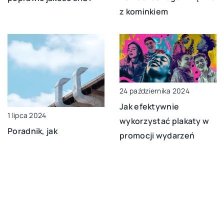
z kominkiem
24 października 2024
Jak efektywnie
1 lipca 2024
wykorzystać plakaty w
Poradnik, jak
promocji wydarzeń
prawidłowo wybrać i
kulturalnych?
zainstalować systemy
wentylacyjne w domu
DODAJ KOMENTARZ