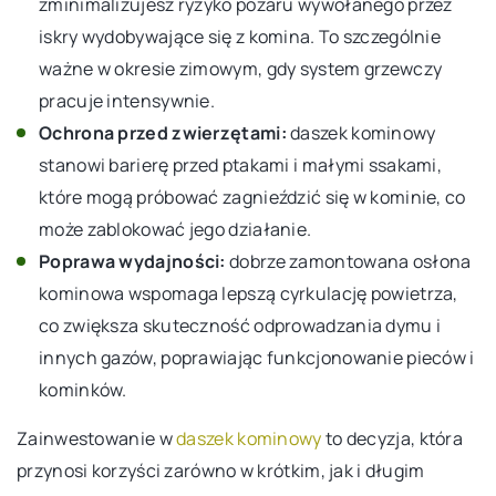
zminimalizujesz ryzyko pożaru wywołanego przez
iskry wydobywające się z komina. To szczególnie
ważne w okresie zimowym, gdy system grzewczy
pracuje intensywnie.
Ochrona przed zwierzętami:
daszek kominowy
stanowi barierę przed ptakami i małymi ssakami,
które mogą próbować zagnieździć się w kominie, co
może zablokować jego działanie.
Poprawa wydajności:
dobrze zamontowana osłona
kominowa wspomaga lepszą cyrkulację powietrza,
co zwiększa skuteczność odprowadzania dymu i
innych gazów, poprawiając funkcjonowanie pieców i
kominków.
Zainwestowanie w
daszek kominowy
to decyzja, która
przynosi korzyści zarówno w krótkim, jak i długim