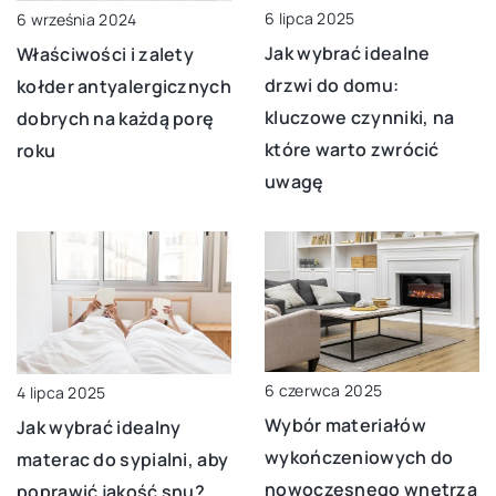
6 lipca 2025
6 września 2024
Jak wybrać idealne
Właściwości i zalety
drzwi do domu:
kołder antyalergicznych
kluczowe czynniki, na
dobrych na każdą porę
które warto zwrócić
roku
uwagę
6 czerwca 2025
4 lipca 2025
Wybór materiałów
Jak wybrać idealny
wykończeniowych do
materac do sypialni, aby
nowoczesnego wnętrza
poprawić jakość snu?