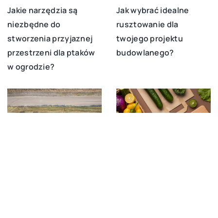
Jakie narzędzia są
Jak wybrać idealne
niezbędne do
rusztowanie dla
stworzenia przyjaznej
twojego projektu
przestrzeni dla ptaków
budowlanego?
w ogrodzie?
12 września 2023
12 kwietnia 2024
Jak wykorzystać
Jak wybrać odpowiednią
śrutowniki i bakterie do
folię do pakowania
szamba w efektywnym
plonów?
gospodarowaniu