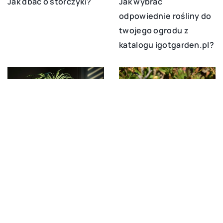
Jak wybrać
Jak dbać o storczyki?
odpowiednie rośliny do
twojego ogrodu z
katalogu igotgarden.pl?
15 listopada 2024
1 listopada 2024
Jak wybrać idealne
Jakie rośliny wybrać,
rośliny do zacienionych
aby stworzyć ogród
miejsc w domu?
przyjazny dla pszczół?